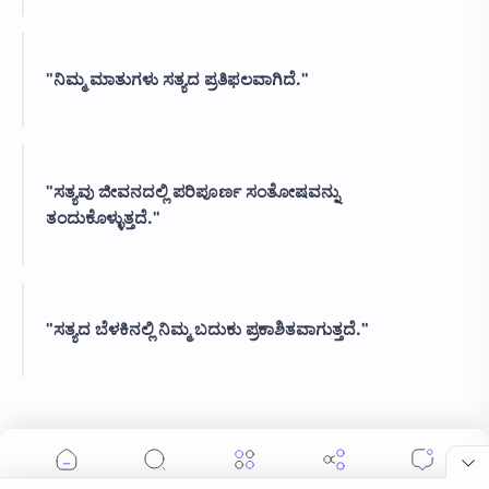
"ನಿಮ್ಮ ಮಾತುಗಳು ಸತ್ಯದ ಪ್ರತಿಫಲವಾಗಿದೆ."
"ಸತ್ಯವು ಜೀವನದಲ್ಲಿ ಪರಿಪೂರ್ಣ ಸಂತೋಷವನ್ನು
ತಂದುಕೊಳ್ಳುತ್ತದೆ."
"ಸತ್ಯದ ಬೆಳಕಿನಲ್ಲಿ ನಿಮ್ಮ ಬದುಕು ಪ್ರಕಾಶಿತವಾಗುತ್ತದೆ."
Pasitiv motivation quotes in
kannada